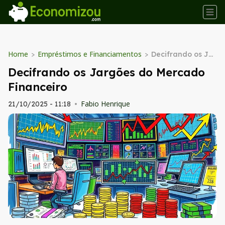
Home
Empréstimos e Financiamentos
>
>
Decifrando os Jar
gões do Mercado
Decifrando os Jargões do Mercado
Financeiro
Financeiro
Fabio Henrique
21/10/2025 - 11:18
•